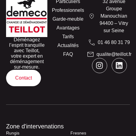
Particuliers
32 avenue
Groupe
Professionnels
Manouchian
Garde-meuble
94400 – Vitry
Avantages
sur Seine
Tarifs
Déménagez
01 46 80 31 79
l’esprit tranquille
Actualités
avec Teillot,
FAQ
qualite@teillot.fr
votre expert en
déménagement
sur-mesure.
Contact
Zone d'intervenations
Rungis
Fresnes