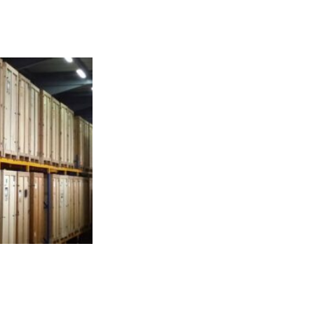
vez pas encore précisément
mbreux avantages :
r mesure
et leur taille se
l fragile
, comme les outils
nfin, de nombreux garde-meubles