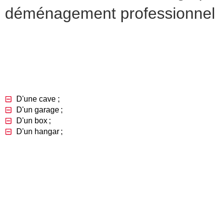
déménagement professionnel
Issue de l’économie collaborative, la solution de co-stockage 
autre entreprise met à la disposition du demandeur un espace d
D'une cave ;
D'un garage ;
D'un box ;
D'un hangar ;
Le coût est généralement inférieur aux alternatives plus clas
puisqu’elles dépendent en tous points du savoir-faire du propr
souvent moins flexible que pour un self-stockage. Cette optio
certaine sécurité.