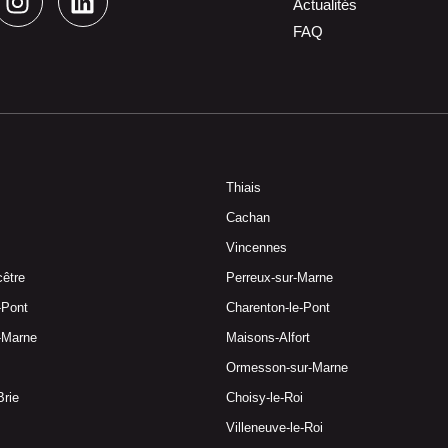
Actualités
FAQ
Thiais
Cachan
Vincennes
cêtre
Perreux-sur-Marne
e-Pont
Charenton-le-Pont
r-Marne
Maisons-Alfort
Ormesson-sur-Marne
Brie
Choisy-le-Roi
Villeneuve-le-Roi