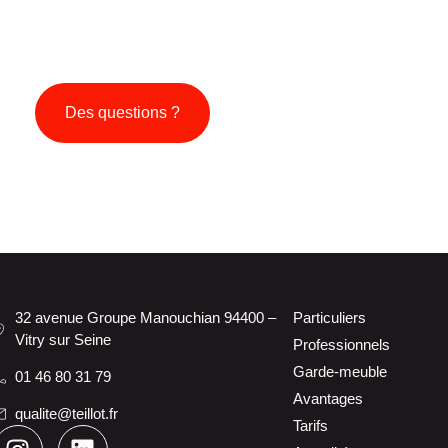
éménagement de son entreprise passe avant tout par l’évaluatio
rtionnellement au niveau de surveillance sur le lieu de stocka
réponse s’imposera souvent naturellement au vu de ce que vous s
Des questions ?
32 avenue Groupe Manouchian 94400 –
Particuliers
Vitry sur Seine
Professionnels
Garde-meuble
01 46 80 31 79
Avantages
qualite@teillot.fr
Tarifs