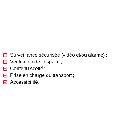
Cette solution pour stocker ses meubles en vue d’un déménag
quand vous prendrez possession de vos nouveaux locaux (not
Surveillance sécurisée (vidéo et/ou alarme) ;
Ventilation de l’espace ;
Contenu scellé ;
Prise en charge du transport ;
Accessibilité.
Avec de telles options, vos meubles seront
protégés de l’hum
calibrera donc à vos besoins, sans négliger leur qualité. Ce t
informatiques. Les contrats de location sont flexibles, perm
offrent une
assurance
pour l’équipement entreposé.