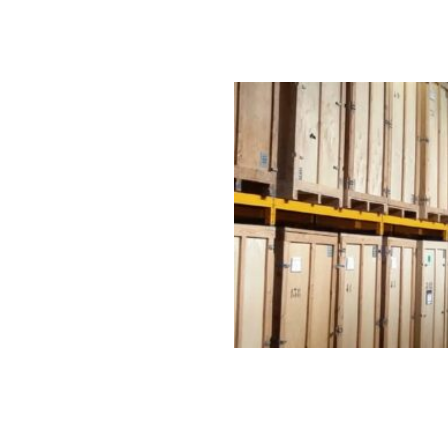
ement d’entreprise est particulièrement adaptée si vous ne sa
amment dans le cas de travaux en cours). Elle présente de no
idité et de la moisissure
. Les garde-meubles sont souvent
su
ype de stockage est particulièrement conseillé en cas de
matérie
ettant des périodes de stockage de courte ou de longue durée. E