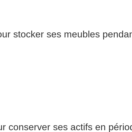
ns auprès d’une entreprise spécialisée ? Profitez des services 
pour stocker ses meubles pendan
s biens dans un
entrepôt ou un container
. Le prix varie selon la
en d’un code ou d’un cadenas
, mais ne sont pas scellés. Par 
raire des garde-meubles pour lesquels il est souvent nécessaire
harge. Cette solution est surtout adaptée si la période pendant 
lativement courte.
 certains produits considérés comme dangereux, inflammables ou
r conserver ses actifs en péri