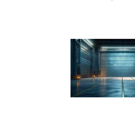
s’inscrit dans une
démarche partagée
. Cette situation intervie
e stockage privé. Il peut s’agir :
siques. Cependant, les garanties quant aux conditions de stockag
iétaire initial des lieux. L’accès aux meubles entreposés est ég
n conviendra à celles et ceux soucieux de
réaliser des économ