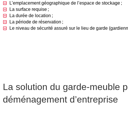
L’emplacement géographique de l’espace de stockage ;
La surface requise ;
La durée de location ;
La période de réservation ;
Le niveau de sécurité assuré sur le lieu de garde (gardienn
Fort heureusement, il existe certaines bonnes pratiques pour
notamment à
vendre une partie du matériel à vos salariés
,
La solution du garde-meuble p
déménagement d’entreprise
C’est l’alternative la plus courante pour stocker ses actifs en
biens : caisses en bois ou en métal, souvent plombées. Cette
d’excellentes conditions de garde.