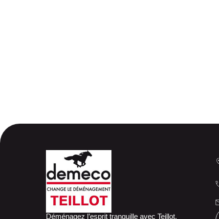
Choisir la bonne solution pour stocker ses meubles lors du d
préférences. Le coût d’une telle prestation augmentera propo
le temps d’
estimer les risques
autour de votre matériel : la 
Déménagez l’esprit tranquille avec Teillot,