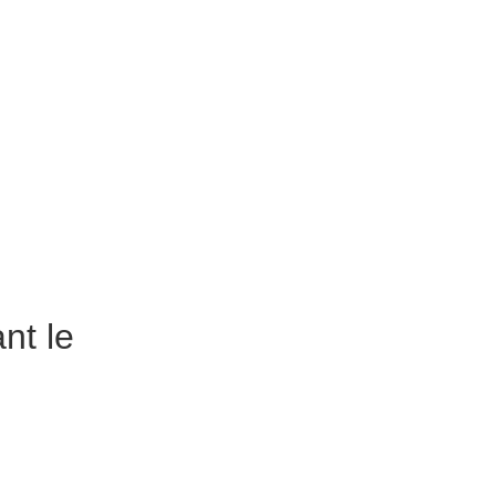
énagement d’entreprise. Pensez
r votre décoration intérieure.
nt le
ent conçu pour la conservation des
rofessionnels et bénéficie