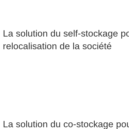
Vous souhaitez bénéficier d’une solution pour stocker vos bie
optez pour la sécurité sans volume minimum.
La solution du self-stockage 
relocalisation de la société
Aussi appelée self-storage, cette option consiste à placer vo
l’emplacement requis. Les espaces sont
verrouillés au moy
moindre. L’accès se fait de manière totalement libre, au cont
d’ordre est donc la
flexibilité
.
Enfin, le transport des meubles dans l’entrepôt sera à votre c
stocker vos meubles pour le déménagement d’entreprise est re
Bon à savoir : il est impossible de déposer en self-stockage
La solution du co-stockage pou