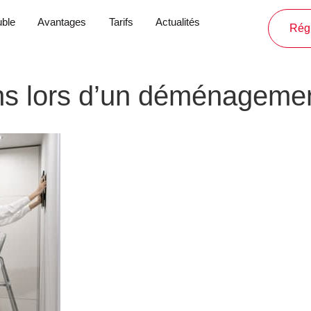
ble
Avantages
Tarifs
Actualités
Régl
ns lors d’un déménagemen
La réinstallation d’une société est source 
Hormis l’organisation de l’évènement en tant 
logistiques s’imposent. Où stocker ses me
de l’entreprise ? Quelles sont les options à 
bonne
conservation de l’équipement
? Voi
possibles afin que vous réalisiez cette impor
vos biens sont sous bonne garde. Il existe 
situation
, et ce quelle que soit la nature du
sérénité !