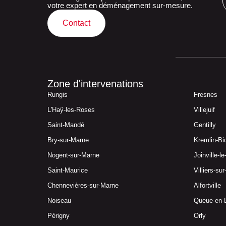
votre expert en déménagement sur-mesure.
Contact
Zone d'intervenations
Rungis
Fresnes
L'Haÿ-les-Roses
Villejuif
Saint-Mandé
Gentilly
Bry-sur-Marne
Kremlin-Bi
Nogent-sur-Marne
Joinville-l
Saint-Maurice
Villiers-su
Chennevières-sur-Marne
Alfortville
Noiseau
Queue-en-
Périgny
Orly