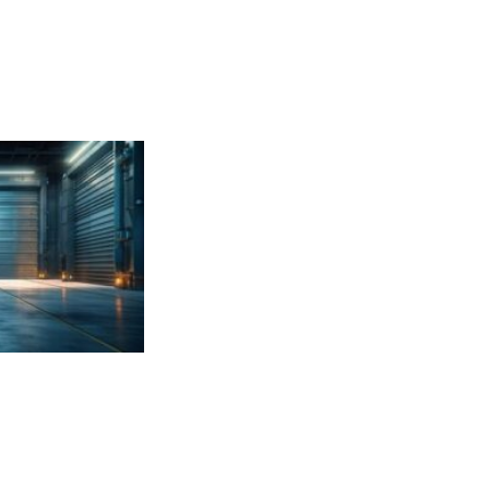
nt lorsqu’un particulier ou une
e peuvent être insuffisantes
alement à négocier et sera
ies
parfois au détriment d’une