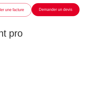
Demander un devis
er une facture
t pro
de nombreuses problématiques.
que tel, certains impératifs
ubles pendant le déménagement
envisager pour s’assurer de la
ci une petite liste de solutions
tante transition en sachant que
un stockage
adapté à chaque
 matériel concerné. À vous la