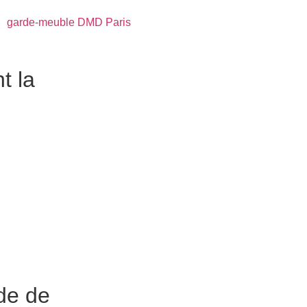
de
garde-meuble DMD Paris
et
t la
 taille et la durée de
conséquent, la sécurité est
 de prendre rendez-vous. Le mot
laquelle vous avez besoin de
 toxiques.
ode de