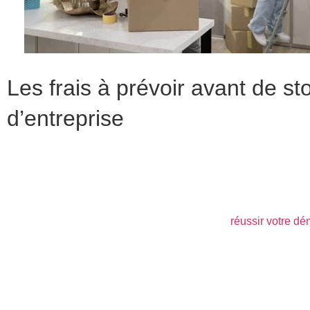
Les frais à prévoir avant de
d’entreprise
Avant de choisir la solution la plus adaptée à votre besoin pour
opération. Anticiper les coûts du stockage de vos meubles vou
stress.
Le premier réflexe que vous devez avoir pour
réussir votre d
le calcul de vos frais.
Les tarifs associés varient considérablement d’une ville à l’au
par quoi ils seront impactés :