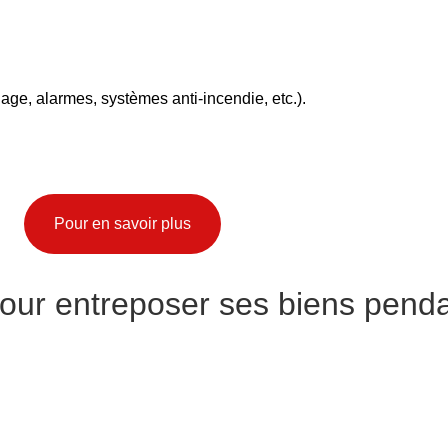
age, alarmes, systèmes anti-incendie, etc.).
 réduire les coûts avant de stocker vos meubles pour votre dém
 surtout si vous souhaitez profiter de cette transition pour change
Pour en savoir plus
our entreposer ses biens penda
 toute sécurité. Il s’agit généralement d’un conteneur spécialem
 zone dédiée est régulièrement proposée par les déménageurs p