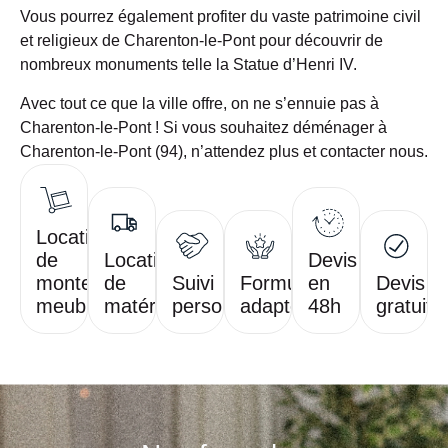
Vous pourrez également profiter du vaste
patrimoine civil
et religieux
de Charenton-le-Pont pour découvrir de
nombreux monuments telle la Statue d’Henri IV.
Avec tout ce que la ville offre,
on ne s’ennuie pas à
Charenton-le-Pont !
Si vous souhaitez déménager à
Charenton-le-Pont (94), n’attendez plus et contacter nous.
Location
de
Location
Devis
monte-
de
Suivi
Formules
en
Devis
meubles
matériel
personnalisé
adaptées
48h
gratuit