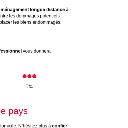
déménagement longue distance à
ontre les dommages potentiels
emplacer les biens endommagés.
fessionnel
vous donnera
Etc.
le pays
domicile. N’hésitez plus à
confier