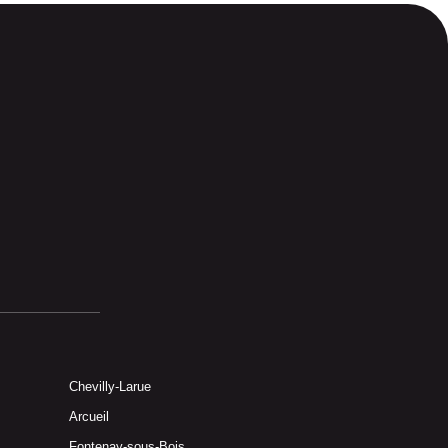
Chevilly-Larue
Arcueil
Fontenay-sous-Bois