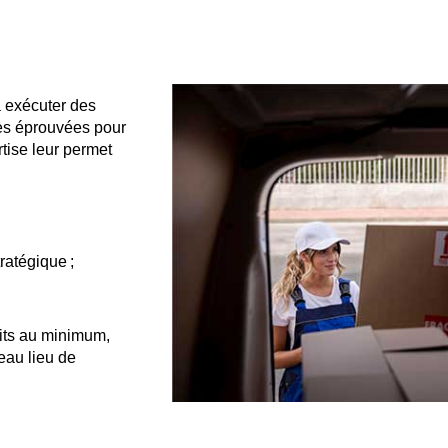
à exécuter des
es éprouvées pour
rtise leur permet
ratégique ;
uits au minimum,
eau lieu de