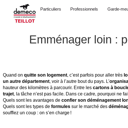
Particuliers
Professionnels
Garde-meu
Emménager loin : po
Quand on
quitte son logement
, c’est parfois pour aller très
lo
un autre département
, voir à l’autre bout du pays. L’
organisa
hauteur des kilomètres à parcourir. Entre les
cartons à boucl
trajet
, la tâche n’est pas facile. Dans ce cadre, pourquoi ne f
Quels sont les avantages de
confier son déménagement lon
Quels sont les types de
formules
sur le marché des
déménag
soufflez un coup : on s’en charge !