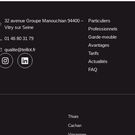
32 avenue Groupe Manouchian 94400 –
Particuliers
Vitry sur Seine
Professionnels
Garde-meuble
01 46 80 31 79
Avantages
qualite@teillot.fr
Tarifs
Actualités
FAQ
Thiais
Cachan
Vincennes