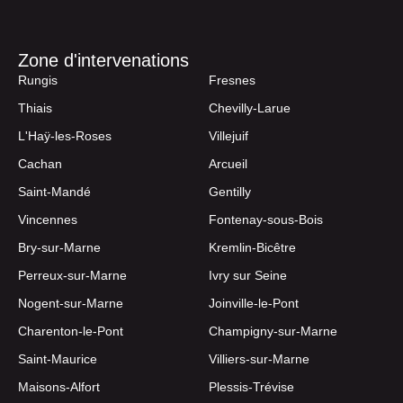
Zone d'intervenations
Rungis
Fresnes
Thiais
Chevilly-Larue
L'Haÿ-les-Roses
Villejuif
Cachan
Arcueil
Saint-Mandé
Gentilly
Vincennes
Fontenay-sous-Bois
Bry-sur-Marne
Kremlin-Bicêtre
Perreux-sur-Marne
Ivry sur Seine
Nogent-sur-Marne
Joinville-le-Pont
Charenton-le-Pont
Champigny-sur-Marne
Saint-Maurice
Villiers-sur-Marne
Maisons-Alfort
Plessis-Trévise