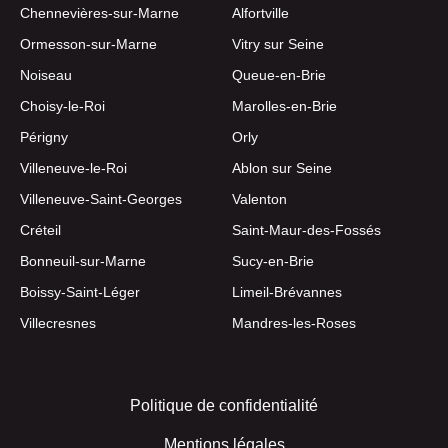
Chennevières-sur-Marne
Alfortville
Ormesson-sur-Marne
Vitry sur Seine
Noiseau
Queue-en-Brie
Choisy-le-Roi
Marolles-en-Brie
Périgny
Orly
Villeneuve-le-Roi
Ablon sur Seine
Villeneuve-Saint-Georges
Valenton
Créteil
Saint-Maur-des-Fossés
Bonneuil-sur-Marne
Sucy-en-Brie
Boissy-Saint-Léger
Limeil-Brévannes
Villecresnes
Mandres-les-Roses
Politique de confidentialité
Mentions légales