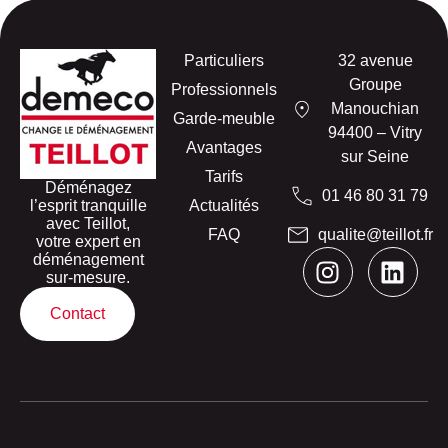
Particuliers
32 avenue
Groupe
Professionnels
Manouchian
Garde-meuble
94400 – Vitry
Avantages
sur Seine
Tarifs
Déménagez
01 46 80 31 79
l’esprit tranquille
Actualités
avec Teillot,
FAQ
qualite@teillot.fr
votre expert en
déménagement
sur-mesure.
Contact