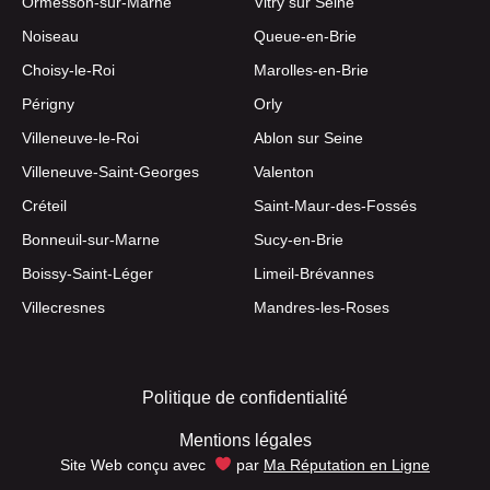
Ormesson-sur-Marne
Vitry sur Seine
Noiseau
Queue-en-Brie
Choisy-le-Roi
Marolles-en-Brie
Périgny
Orly
Villeneuve-le-Roi
Ablon sur Seine
Villeneuve-Saint-Georges
Valenton
Créteil
Saint-Maur-des-Fossés
Bonneuil-sur-Marne
Sucy-en-Brie
Boissy-Saint-Léger
Limeil-Brévannes
Villecresnes
Mandres-les-Roses
Politique de confidentialité
Mentions légales
Site Web conçu avec
par
Ma Réputation en Ligne