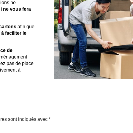
mions ne
ui ne vous fera
 cartons
afin que
 faciliter le
ace de
déménagement
vez pas de place
tivement à
.
res sont indiqués avec
*