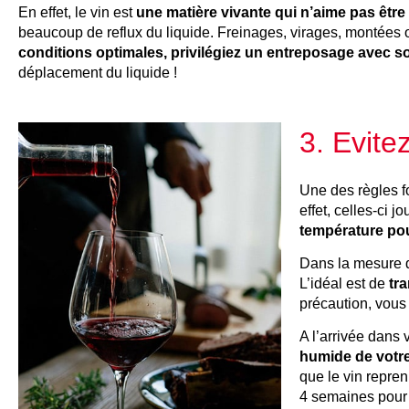
En effet, le vin est
une matière vivante qui n’aime pas être
beaucoup de reflux du liquide. Freinages, virages, montées o
conditions optimales, privilégiez un entreposage avec soi
déplacement du liquide !
3. Evite
Une des règles 
effet, celles-ci j
température pour
Dans la mesure 
L’idéal est de
tr
précaution, vous 
A l’arrivée dans
humide de votre 
que le vin repre
4 semaines pour l