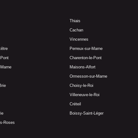
Thiais
Cachan
Vincennes
cêtre
Perreux-sur-Marne
e-Pont
Charenton-le-Pont
r-Marne
Maisons-Alfort
Ormesson-sur-Marne
Brie
Choisy-le-Roi
Villeneuve-le-Roi
Créteil
ie
Boissy-Saint-Léger
es-Roses