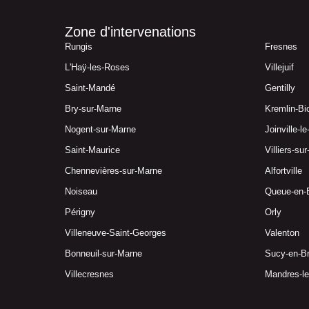
Zone d'intervenations
Rungis
Fresnes
L'Haÿ-les-Roses
Villejuif
Saint-Mandé
Gentilly
Bry-sur-Marne
Kremlin-Bi
Nogent-sur-Marne
Joinville-l
Saint-Maurice
Villiers-su
Chennevières-sur-Marne
Alfortville
Noiseau
Queue-en-
Périgny
Orly
Villeneuve-Saint-Georges
Valenton
Bonneuil-sur-Marne
Sucy-en-Br
Villecresnes
Mandres-l