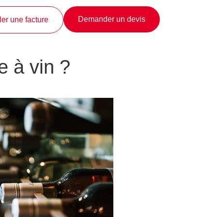
Demander un devis
er une facture
 à vin ?