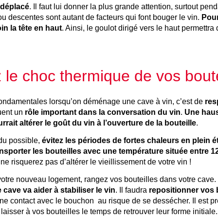
 déplacé
. Il faut lui donner la plus grande attention, surtout pen
u descentes sont autant de facteurs qui font bouger le vin.
Pour
n la tête en haut
. Ainsi, le goulot dirigé vers le haut permettr
z le choc thermique de vos boute
fondamentales lorsqu’on déménage une cave à vin, c’est de
res
ouent un
rôle important dans la conversation du vin
.
Une haus
rait altérer le goût du vin à l’ouverture de la bouteille
.
du possible,
évitez les périodes de fortes chaleurs en plein 
ansporter les bouteilles avec une température située entre 1
ne risquerez pas d’altérer le vieillissement de votre vin !
 votre nouveau logement, rangez vos bouteilles dans votre cave.
cave va aider à stabiliser le vin
. Il faudra
repositionner vos b
nne contact avec le bouchon au risque de se dessécher. Il est pr
aisser à vos bouteilles le temps de retrouver leur forme initiale.