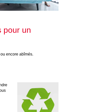
s pour un
s ou encore abîmés.
endre
vous