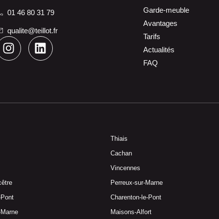
Garde-meuble
01 46 80 31 79
Avantages
qualite@teillot.fr
Tarifs
Actualités
FAQ
Thiais
Cachan
Vincennes
cêtre
Perreux-sur-Marne
e-Pont
Charenton-le-Pont
r-Marne
Maisons-Alfort