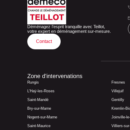
Déménagez l’esprit tranquille avec Teillot,
votre expert en déménagement sur-mesure.
Contact
Zone d'intervenations
Rungis
Fresnes
L'Haÿ-les-Roses
Villejuif
Saint-Mandé
Gentilly
Bry-sur-Marne
Kremlin-Bi
Nogent-sur-Marne
Joinville-l
Saint-Maurice
Villiers-su