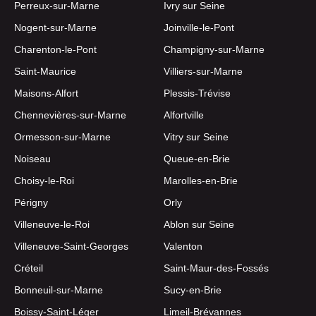
Perreux-sur-Marne
Ivry sur Seine
Nogent-sur-Marne
Joinville-le-Pont
Charenton-le-Pont
Champigny-sur-Marne
Saint-Maurice
Villiers-sur-Marne
Maisons-Alfort
Plessis-Trévise
Chennevières-sur-Marne
Alfortville
Ormesson-sur-Marne
Vitry sur Seine
Noiseau
Queue-en-Brie
Choisy-le-Roi
Marolles-en-Brie
Périgny
Orly
Villeneuve-le-Roi
Ablon sur Seine
Villeneuve-Saint-Georges
Valenton
Créteil
Saint-Maur-des-Fossés
Bonneuil-sur-Marne
Sucy-en-Brie
Boissy-Saint-Léger
Limeil-Brévannes