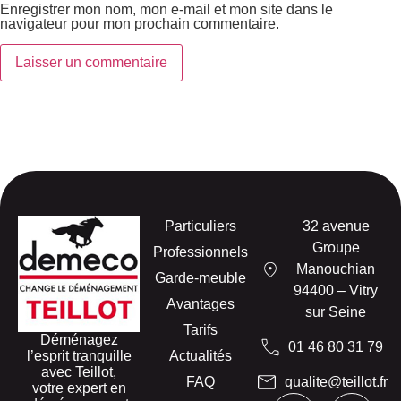
Enregistrer mon nom, mon e-mail et mon site dans le
navigateur pour mon prochain commentaire.
Particuliers
32 avenue
Groupe
Professionnels
Manouchian
Garde-meuble
94400 – Vitry
Avantages
sur Seine
Tarifs
Déménagez
01 46 80 31 79
l’esprit tranquille
Actualités
avec Teillot,
FAQ
qualite@teillot.fr
votre expert en