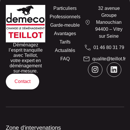
Particuliers
32 avenue
Groupe
Professionnels
Manouchian
Garde-meuble
94400 – Vitry
Avantages
sur Seine
Tarifs
Déménagez
01 46 80 31 79
l’esprit tranquille
Actualités
avec Teillot,
FAQ
qualite@teillot.fr
votre expert en
déménagement
sur-mesure.
Contact
Zone d'intervenations