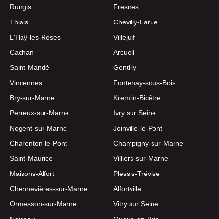
Rungis
Fresnes
Thiais
Chevilly-Larue
L'Haÿ-les-Roses
Villejuif
Cachan
Arcueil
Saint-Mandé
Gentilly
Vincennes
Fontenay-sous-Bois
Bry-sur-Marne
Kremlin-Bicêtre
Perreux-sur-Marne
Ivry sur Seine
Nogent-sur-Marne
Joinville-le-Pont
Charenton-le-Pont
Champigny-sur-Marne
Saint-Maurice
Villiers-sur-Marne
Maisons-Alfort
Plessis-Trévise
Chennevières-sur-Marne
Alfortville
Ormesson-sur-Marne
Vitry sur Seine