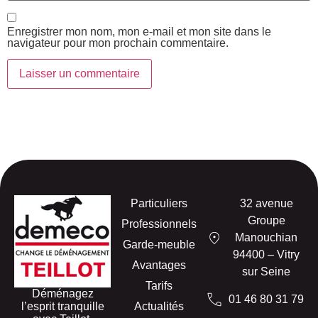
Enregistrer mon nom, mon e-mail et mon site dans le
navigateur pour mon prochain commentaire.
Particuliers
32 avenue
Groupe
Professionnels
Manouchian
Garde-meuble
94400 – Vitry
Avantages
sur Seine
Tarifs
Déménagez
01 46 80 31 79
l’esprit tranquille
Actualités