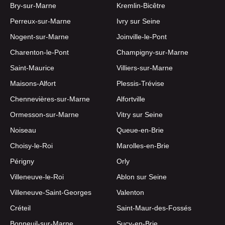
Bry-sur-Marne
Kremlin-Bicêtre
Perreux-sur-Marne
Ivry sur Seine
Nogent-sur-Marne
Joinville-le-Pont
Charenton-le-Pont
Champigny-sur-Marne
Saint-Maurice
Villiers-sur-Marne
Maisons-Alfort
Plessis-Trévise
Chennevières-sur-Marne
Alfortville
Ormesson-sur-Marne
Vitry sur Seine
Noiseau
Queue-en-Brie
Choisy-le-Roi
Marolles-en-Brie
Périgny
Orly
Villeneuve-le-Roi
Ablon sur Seine
Villeneuve-Saint-Georges
Valenton
Créteil
Saint-Maur-des-Fossés
Bonneuil-sur-Marne
Sucy-en-Brie