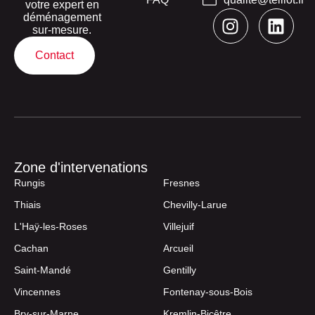
votre expert en
déménagement
sur-mesure.
Contact
Zone d'intervenations
Rungis
Fresnes
Thiais
Chevilly-Larue
L'Haÿ-les-Roses
Villejuif
Cachan
Arcueil
Saint-Mandé
Gentilly
Vincennes
Fontenay-sous-Bois
Bry-sur-Marne
Kremlin-Bicêtre