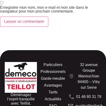
Enregistrer mon nom, mon e-mail et mon site dans le
navigateur pour mon prochain commentaire.
Particuliers
32 avenue
Groupe
Professionnels
Manouchian
Garde-meuble
94400 – Vitry
Avantages
sur Seine
Tarifs
Déménagez
01 46 80 31 79
l’esprit tranquille
Actualités
avec Teillot,
FAQ
qualite@teillot.fr