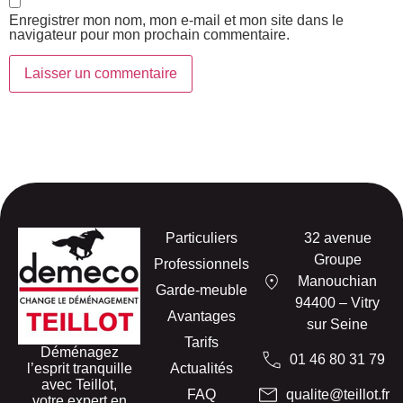
Enregistrer mon nom, mon e-mail et mon site dans le
navigateur pour mon prochain commentaire.
Particuliers
32 avenue
Groupe
Professionnels
Manouchian
Garde-meuble
94400 – Vitry
Avantages
sur Seine
Tarifs
Déménagez
01 46 80 31 79
l’esprit tranquille
Actualités
avec Teillot,
FAQ
qualite@teillot.fr
votre expert en