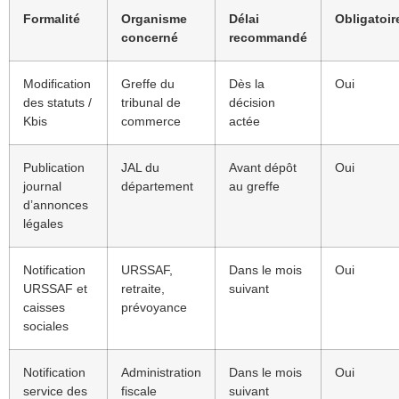
Formalité
Organisme
Délai
Obligatoir
concerné
recommandé
Modification
Greffe du
Dès la
Oui
des statuts /
tribunal de
décision
Kbis
commerce
actée
Publication
JAL du
Avant dépôt
Oui
journal
département
au greffe
d’annonces
légales
Notification
URSSAF,
Dans le mois
Oui
URSSAF et
retraite,
suivant
caisses
prévoyance
sociales
Notification
Administration
Dans le mois
Oui
service des
fiscale
suivant