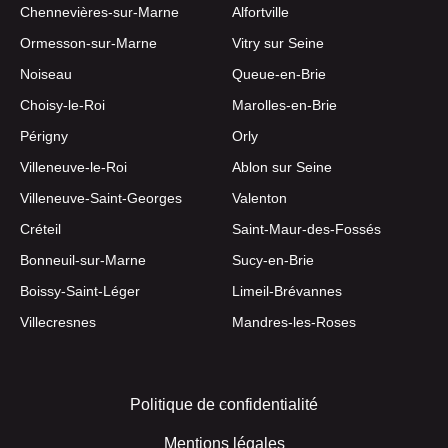
Chennevières-sur-Marne
Alfortville
Ormesson-sur-Marne
Vitry sur Seine
Noiseau
Queue-en-Brie
Choisy-le-Roi
Marolles-en-Brie
Périgny
Orly
Villeneuve-le-Roi
Ablon sur Seine
Villeneuve-Saint-Georges
Valenton
Créteil
Saint-Maur-des-Fossés
Bonneuil-sur-Marne
Sucy-en-Brie
Boissy-Saint-Léger
Limeil-Brévannes
Villecresnes
Mandres-les-Roses
Politique de confidentialité
Mentions légales