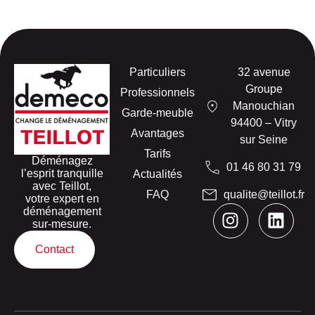
Particuliers
32 avenue
Groupe
Professionnels
Manouchian
Garde-meuble
94400 – Vitry
Avantages
sur Seine
Tarifs
Déménagez
01 46 80 31 79
l’esprit tranquille
Actualités
avec Teillot,
FAQ
qualite@teillot.fr
votre expert en
déménagement
sur-mesure.
Contact