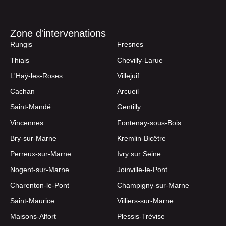
Zone d'intervenations
Rungis
Fresnes
Thiais
Chevilly-Larue
L'Haÿ-les-Roses
Villejuif
Cachan
Arcueil
Saint-Mandé
Gentilly
Vincennes
Fontenay-sous-Bois
Bry-sur-Marne
Kremlin-Bicêtre
Perreux-sur-Marne
Ivry sur Seine
Nogent-sur-Marne
Joinville-le-Pont
Charenton-le-Pont
Champigny-sur-Marne
Saint-Maurice
Villiers-sur-Marne
Maisons-Alfort
Plessis-Trévise