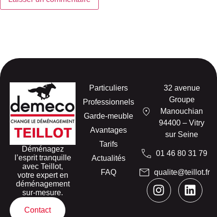
Particuliers
32 avenue
Groupe
Professionnels
Manouchian
Garde-meuble
94400 – Vitry
Avantages
sur Seine
Tarifs
Déménagez
01 46 80 31 79
l’esprit tranquille
Actualités
avec Teillot,
FAQ
qualite@teillot.fr
votre expert en
déménagement
sur-mesure.
Contact