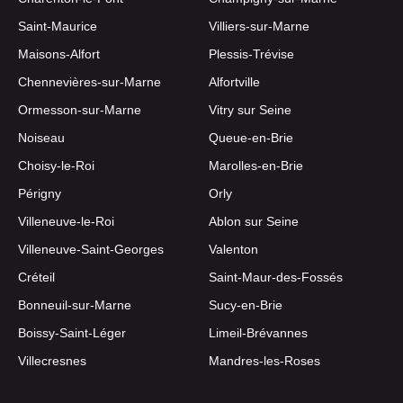
Saint-Maurice
Villiers-sur-Marne
Maisons-Alfort
Plessis-Trévise
Chennevières-sur-Marne
Alfortville
Ormesson-sur-Marne
Vitry sur Seine
Noiseau
Queue-en-Brie
Choisy-le-Roi
Marolles-en-Brie
Périgny
Orly
Villeneuve-le-Roi
Ablon sur Seine
Villeneuve-Saint-Georges
Valenton
Créteil
Saint-Maur-des-Fossés
Bonneuil-sur-Marne
Sucy-en-Brie
Boissy-Saint-Léger
Limeil-Brévannes
Villecresnes
Mandres-les-Roses