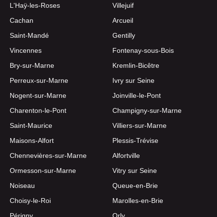
L'Haÿ-les-Roses
Villejuif
Cachan
Arcueil
Saint-Mandé
Gentilly
Vincennes
Fontenay-sous-Bois
Bry-sur-Marne
Kremlin-Bicêtre
Perreux-sur-Marne
Ivry sur Seine
Nogent-sur-Marne
Joinville-le-Pont
Charenton-le-Pont
Champigny-sur-Marne
Saint-Maurice
Villiers-sur-Marne
Maisons-Alfort
Plessis-Trévise
Chennevières-sur-Marne
Alfortville
Ormesson-sur-Marne
Vitry sur Seine
Noiseau
Queue-en-Brie
Choisy-le-Roi
Marolles-en-Brie
Périgny
Orly