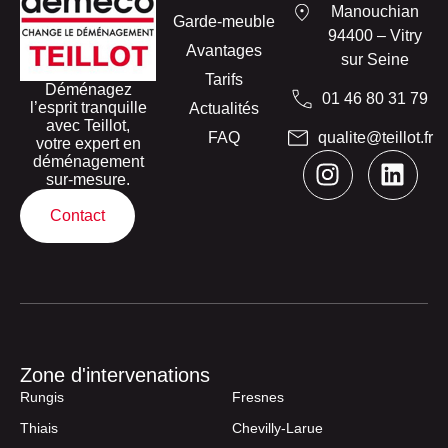
Manouchian
Garde-meuble
94400 – Vitry
Avantages
sur Seine
Tarifs
Déménagez
01 46 80 31 79
l’esprit tranquille
Actualités
avec Teillot,
FAQ
qualite@teillot.fr
votre expert en
déménagement
sur-mesure.
Contact
Zone d'intervenations
Rungis
Fresnes
Thiais
Chevilly-Larue